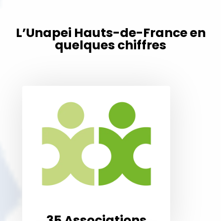
L’Unapei Hauts-de-France en
quelques chiffres
L’Unapei hauts-de-France
c’est 35 associations réparties
sur 5 départements.
Elle rassemble 27 Apei ou
Papillons Blancs, 2 Udapei
Nord & Pas-de-Calais, 5
Associations tutélaire et 1
centre de formation.
35 Associations