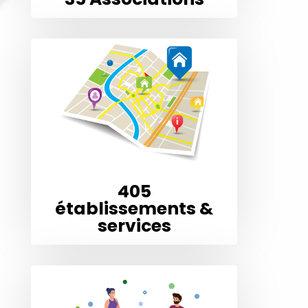
Les Associations Unapei
couvrent un large champ des
besoins d’accompagnement
des personnes porteuses de
handicap et de leurs familles.
Tel que l’éducation, le travail,
l’habitat, les loisirs, l’accueil de
jour ou temporaire…
405
établissements &
services
Nous disposons d’un personnel