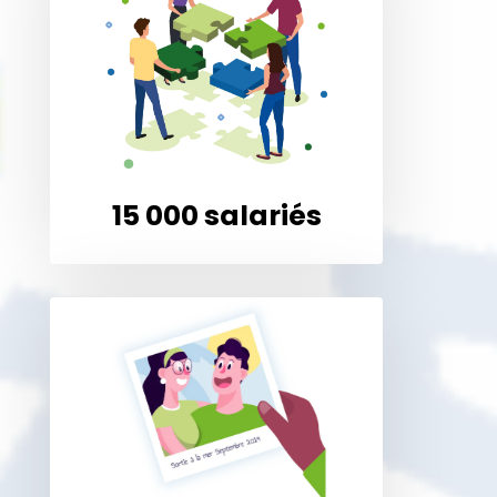
qualifié couvrant l’ensemble
des métiers nécessaires à
l’accompagnement des
personnes porteuses d’un
handicap et de leur famille.
15 000 salariés
La personne en situation de
handicap et sa famille sont au
coeur de nos préoccupations.
C’est pourquoi nous sommes
présents à chaque moment
de leur parcours de vie.