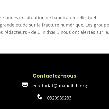
rsonnes en situation de handicap intellectuel
grande étude sur la fracture numérique. Les group
s rédacteurs « de Clin d’œil » nous ont alertés sur la..
Contactez-nous
secretariat@unapeihdf.org
0320989233