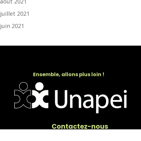
août 2021
juillet 2021
juin 2021
Ensemble, allons plus loin !
Contactez-nous
secretariat@unapeihdf.org