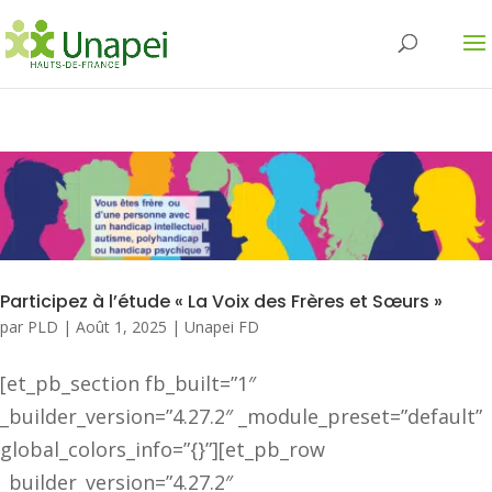
Participez à l’étude « La Voix des Frères et Sœurs »
par
PLD
|
Août 1, 2025
|
Unapei FD
[et_pb_section fb_built=”1″
_builder_version=”4.27.2″ _module_preset=”default”
global_colors_info=”{}”][et_pb_row
_builder_version=”4.27.2″